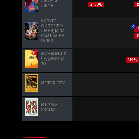
ДЖУН И
ДЖУН И
21:00ч.
1
ДЖОН
ДЖОН
НАРУТО
НАРУТО
ФИЛМЪТ 2:
ФИЛМЪТ 2:
C
1
ЛЕГЕНДА ЗА
ЛЕГЕНДА ЗА
КАМЪКА НА
КАМЪКА НА
1
ГЕЛЕЛ
ГЕЛЕЛ
МИНЬОНИ И
МИНЬОНИ И
ЧУДОВИЩА
ЧУДОВИЩА
11:15ч.
2D
2D
MOTOR CITY
MOTOR CITY
МЪРТВА
МЪРТВА
ХВАТКА
ХВАТКА