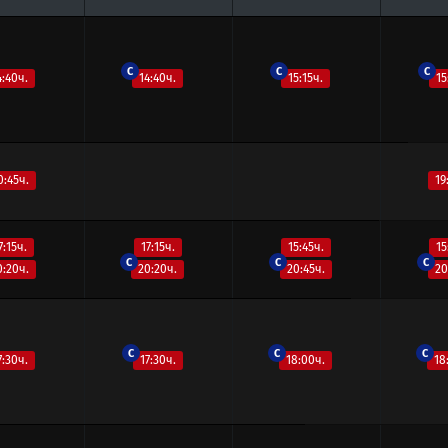
C
C
C
4:40ч.
14:40ч.
15:15ч.
15
0:45ч.
19
7:15ч.
17:15ч.
15:45ч.
15
C
C
C
0:20ч.
20:20ч.
20:45ч.
20
C
C
C
7:30ч.
17:30ч.
18:00ч.
18