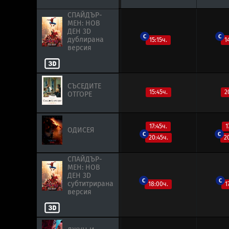
СПАЙДЪР-
СПАЙДЪР-
МЕН: НОВ
МЕН: НОВ
ДЕН 3D
ДЕН 3D
C
C
дублирана
дублирана
15:15ч.
1
версия
версия
СЪСЕДИТЕ
СЪСЕДИТЕ
15:45ч.
2
ОТГОРЕ
ОТГОРЕ
17:45ч.
1
ОДИСЕЯ
ОДИСЕЯ
C
C
20:45ч.
2
СПАЙДЪР-
СПАЙДЪР-
МЕН: НОВ
МЕН: НОВ
ДЕН 3D
ДЕН 3D
C
C
субтитрирана
субтитрирана
18:00ч.
1
версия
версия