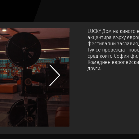
LUCKY Дом на киното 
акцентира върху евро
фестивални заглавия, 
Тук се провеждат пов
сред които София фил
Комедиен европейски 
други.