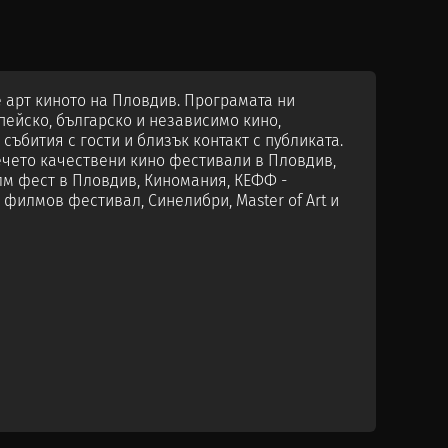
е арт киното на Пловдив. Програмата ни
пейско, българско и независимо кино,
събития с гости и близък контакт с публиката.
ечето качествени кино фестивали в Пловдив,
м фест в Пловдив, Киномания, КЕФФ -
филмов фестивал, Синелибри, Master of Art и