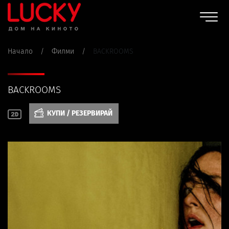
Начало
/
Филми
/
BACKROOMS
BACKROOMS
КУПИ / РЕЗЕРВИРАЙ