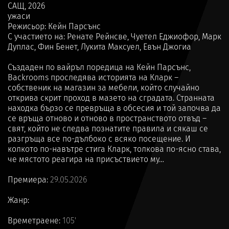
САЩ, 2026
ужаси
Режисьор: Кейн Парсънс
С участието на: Ренате Рейнсве, Чуетел Еджиофор, Марк
Дуплас, Фин Бенет, Лукита Максуел, Евън Джогиа
Създаден по вайръл поредица на Кейн Парсънс,
Backrooms проследява историята на Кларк –
собственик на магазин за мебели, който случайно
открива скрит проход в мазето на сградата. Странната
находка бързо се превръща в обсесия и той започва да
се връща отново и отново в пространството отвъд –
свят, който не следва познатите правила и сякаш се
разгръща все по-дълбоко с всяко посещение. И
колкото по-навътре стига Кларк, толкова по-ясно става,
че мястото реагира на присъствието му…
Премиера:
29.05.2026
Жанр:
Времетраене:
105'