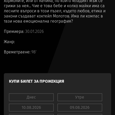
хормоните, или от начина, по който младият мъж се
грижи за нея... Чие е това бебе и колко майки има са
лесните въпроси в този пъзел, където любов, етика и
закони създават коктейл Молотов. Има ли компас в
тази нова емоционална география?
Премиера:
30.01.2026
Жанр:
Времетраене:
98'
КУПИ БИЛЕТ ЗА ПРОЖЕКЦИЯ
Днес
Утре
10.08.2026
09.08.2026