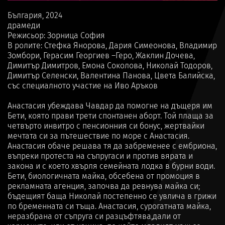
България, 2024
драмеди
Режисьор: Зорница София
В ролите: Стефка Янорова, Дария Симеонова, Владимир
Зомбори, Герасим Георгиев –Геро, Жаклин Дочева,
Димитър Димитров, Емона Соколова, Николай Тодоров,
Димитър Селенски, Валентина Панова, Цвета Балийска,
със специалното участие на Иво Аръков
Анастасия убеждава Чавдар да помогне на дъщеря им
Бети, която прави трети спонтанен аборт. Той плаща за
четвърто инвитро с пенсионния си бонус, жертвайки
мечтата си за пътешествие по море с Анастасия.
Анастасия обаче решава тя да забременее с ембриона,
въпреки протеста на съпругаси и против вярата и
закона и с което хвърля семейната лодка в бурни води.
Бети, биологичната майка, обсебена от промоция в
рекламната агенция, започва да ревнува майка си;
бъдещият баща Николай постепенно се увлича в грижи
по бременната си тъща. Анастасия, сурогатната майка,
неразбрана от съпруга си разцъфтява,дали от