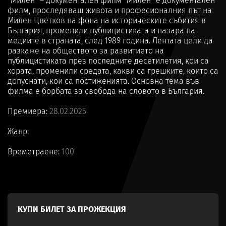
"Милен" – документален филм "Милен" е документален
филм, проследяващ живота и професионалния път на
Милен Цветков на фона на историческите събития в
България, променили публицистиката и пазара на
медиите в страната, след 1989 година. Лентата цели да
разкаже на обществото за развитието на
публицистиката през последните десетилетия, кои са
хората, променили средата, какви са грешките, които са
допуснати, кои са постиженията. Основна тема във
филма е борбата за свобода на словото в България.
Премиера:
28.02.2025
Жанр:
Времетраене:
100'
КУПИ БИЛЕТ ЗА ПРОЖЕКЦИЯ