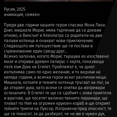
Русия, 2025
анимация, семеен
Преди две години нашите герои спасиха Мона Лиза.
Днес мишката Морис няма търпение да се докаже
отново, а Винсънт и Клеопатра са родители на две
палави котенца и очакват нови приключения.
Следващото им пътешествие ще ги постави в
съревнование един срещу друг...
Всичко започва, когато Морис тършува из изоставено
мазе и открива древен папирус с карта, показваща
пътя към Духа на Египет. Проблемът е, че духът
изпълнява само по едно желание, и то веднъж на
хиляда години, а всички герои искат различни неща.
Мишката, котките и техните котенца тръгват на път, за
да открият духа, като всеки се опитва да изпревари
останалите. В Египет те ще се сдобият с нови приятели
и врагове, ще посетят величествените пирамиди, ще
плават по Нил на огромен круизен кораб и ще открият
тайните тунели на Луксор. Изправени пред опасност, те
ще си помагат, за да разберат, че не им е нужен дух,